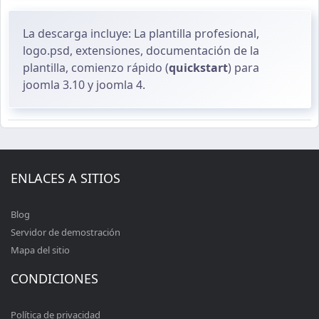
La descarga incluye: La plantilla profesional,
logo.psd, extensiones, documentación de la
plantilla, comienzo rápido (
quickstart
) para
joomla 3.10 y joomla 4.
ENLACES A SITIOS
Blog
Servidor de demostración
Mapa del sitio
CONDICIONES
Política de privacidad