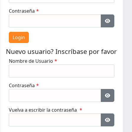
Contraseña
*
Mostrar c
Nuevo usuario? Inscríbase por favor
Nombre de Usuario
*
Contraseña
*
Mostrar c
Vuelva a escribir la contraseña
*
Mostrar c