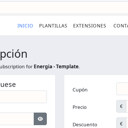
INICIO
PLANTILLAS
EXTENSIONES
CONT
ipción
ubscription for
Energia - Template
.
quese
Cupón
€
Precio
€
Descuento
Mostrar contraseña