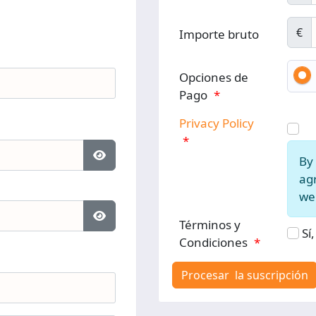
€
Importe bruto
Opciones de
Pago
*
Privacy Policy
*
By 
Mostrar contraseña
agr
web
Términos y
Mostrar contraseña
Sí
Condiciones
*