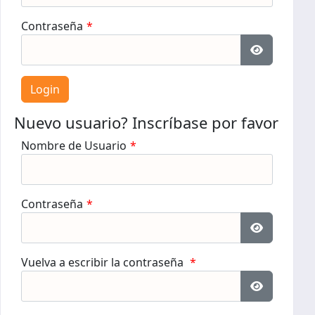
Contraseña
*
Mostrar c
Nuevo usuario? Inscríbase por favor
Nombre de Usuario
*
Contraseña
*
Mostrar c
Vuelva a escribir la contraseña
*
Mostrar c