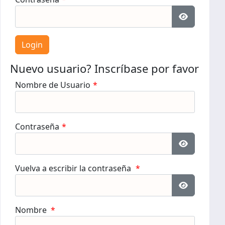
Mostrar c
Nuevo usuario? Inscríbase por favor
Nombre de Usuario
*
Contraseña
*
Mostrar c
Vuelva a escribir la contraseña
*
Mostrar c
Nombre
*