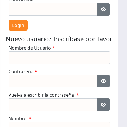
Mostrar c
Nuevo usuario? Inscríbase por favor
Nombre de Usuario
*
Contraseña
*
Mostrar c
Vuelva a escribir la contraseña
*
Mostrar c
Nombre
*