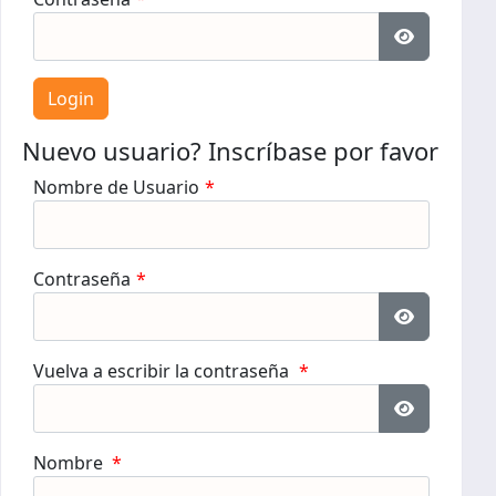
Mostrar c
Nuevo usuario? Inscríbase por favor
Nombre de Usuario
*
Contraseña
*
Mostrar c
Vuelva a escribir la contraseña
*
Mostrar c
Nombre
*