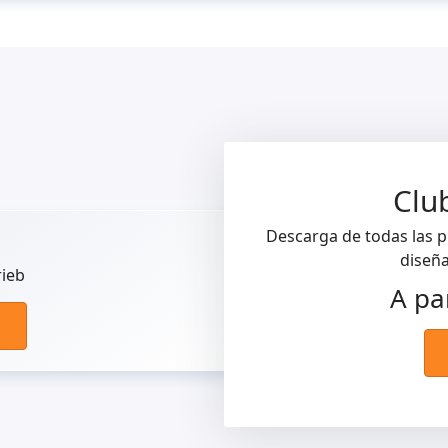
Clu
Descarga de todas las pl
diseña
rieb
A pa