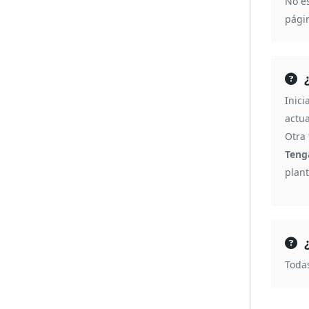
No es
pági
Inic
actua
Otra 
Teng
plant
Toda