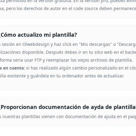
tá permitido en la versión gratuita. En la versión pro, puedes elim
na, pero los derechos de autor en el code source deben permanecer
¿Cómo actualizo mi plantilla?
ia sesión en Olwebdesign y haz click en "Mis descargas" o "Descar
lizaciónes disponible. Después debes ir en tu sitio web en el backen
forma seria usar FTP y reemplazar los viejos archivos de plantilla.
a en cuenta:
si has realizado algún cambio personalizado en el cód
illa existente y guárdela en tu ordenador antes de actualizar.
¿Proporcionan documentación de ayda de plantilla
s nuestras plantillas vienen con documentación de ajuda en el pa