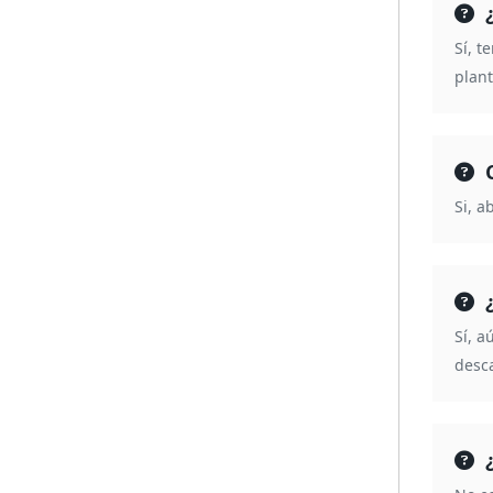
Sí, t
plant
Si, a
Sí, a
desca