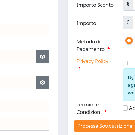
€
Importo Sconto
€
Importo
Metodo di
Pagamento
*
Privacy Policy
Mostra password
*
By 
agr
Mostra password
web
Termini e
Ac
Condizioni
*