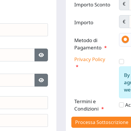
€
Importo Sconto
€
Importo
Metodo di
Pagamento
*
Privacy Policy
Mostra password
*
By 
agr
Mostra password
web
Termini e
Ac
Condizioni
*