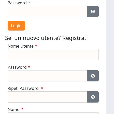
Password
*
Mostra pa
Sei un nuovo utente? Registrati
Nome Utente
*
Password
*
Mostra pa
Ripeti Password
*
Mostra pa
Nome
*