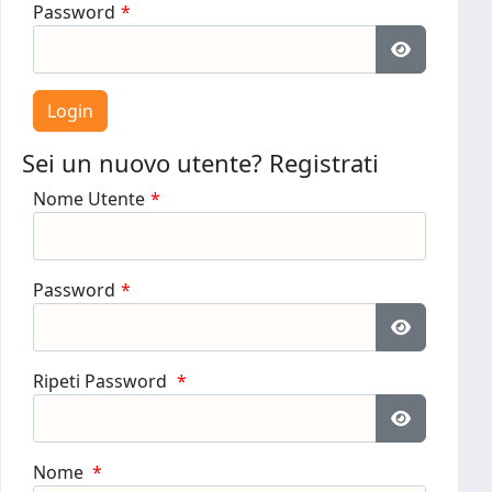
Password
*
Mostra pa
Sei un nuovo utente? Registrati
Nome Utente
*
Password
*
Mostra pa
Ripeti Password
*
Mostra pa
Nome
*