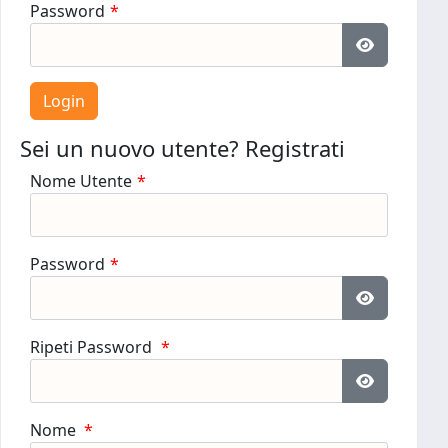
Password
*
Mostra pa
Sei un nuovo utente? Registrati
Nome Utente
*
Password
*
Mostra pa
Ripeti Password
*
Mostra pa
Nome
*