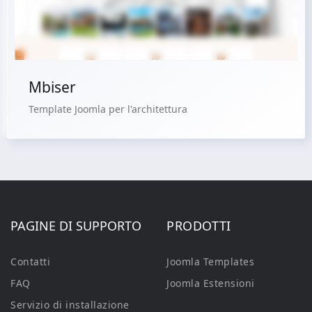
Acquista €29.90
Mbiser
Template Joomla per l'architettura
PAGINE DI SUPPORTO
PRODOTTI
Contatti
Joomla Templates
FAQ
Joomla Estensioni
Servizio di installazione