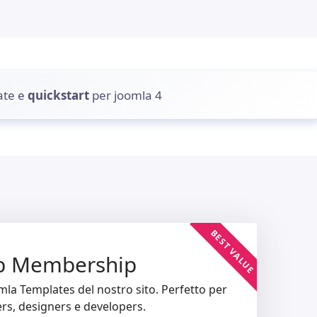
ate e
quickstart
per joomla 4
BEST VALUE
b Membership
omla Templates del nostro sito. Perfetto per
ers, designers e developers.