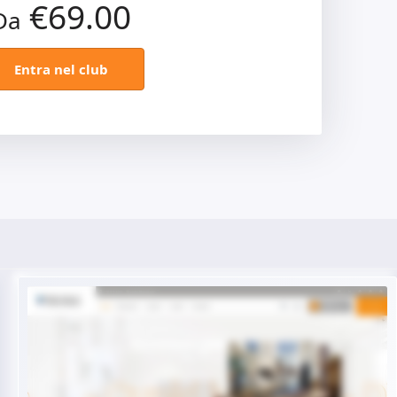
€69.00
Da
Entra nel club
Demo dal vivo