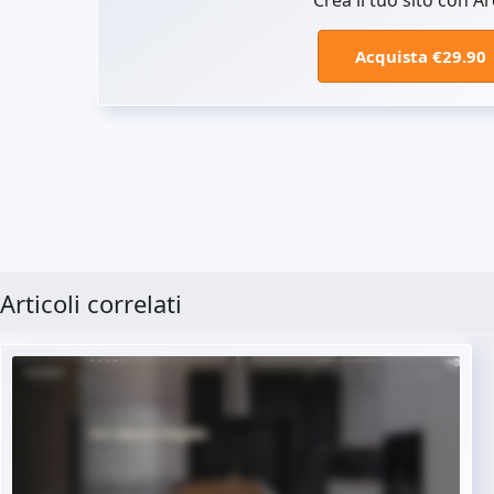
Crea il tuo sito con 
Acquista €29.90
Articoli correlati
Demo dal vivo