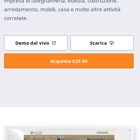
impresa di falegnameria, edilizia, costruzione,
arredamento, mobili, casa e molte altre attività
correlate.
Demo dal vivo
Scarica
Acquista €29.90