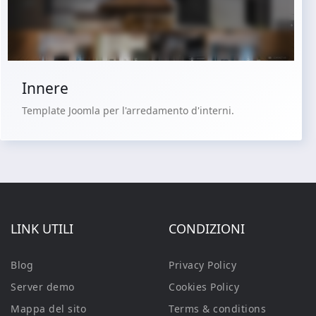
Acquista €29.90
Innere
Template Joomla per l'arredamento d'interni.
LINK UTILI
CONDIZIONI
Blog
Privacy Policy
Server demo
Cookies Policy
Mappa del sito
Terms & conditions