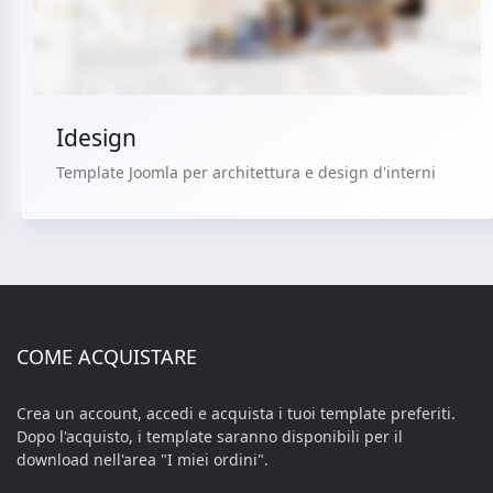
Acquista €29.90
Idesign
Template Joomla per architettura e design d'interni
COME ACQUISTARE
Crea un account, accedi e acquista i tuoi template preferiti.
Dopo l'acquisto, i template saranno disponibili per il
download nell'area "I miei ordini".